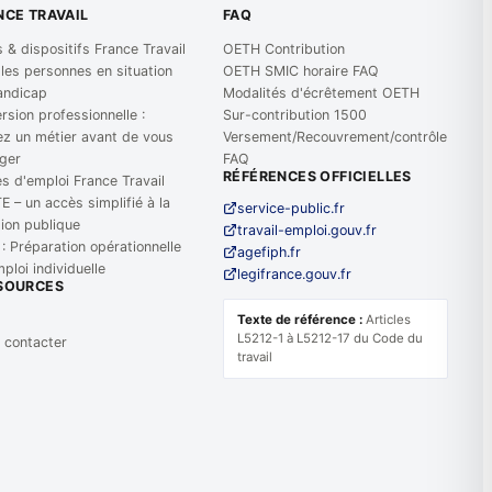
NCE TRAVAIL
FAQ
 & dispositifs France Travail
OETH Contribution
 les personnes en situation
OETH SMIC horaire FAQ
andicap
Modalités d'écrêtement OETH
sion professionnelle :
Sur-contribution 1500
ez un métier avant de vous
Versement/Recouvrement/contrôle
ger
FAQ
RÉFÉRENCES OFFICIELLES
s d'emploi France Travail
 – un accès simplifié à la
service-public.fr
tion publique
travail-emploi.gouv.fr
: Préparation opérationnelle
agefiph.fr
mploi individuelle
legifrance.gouv.fr
SOURCES
Texte de référence :
Articles
L5212-1 à L5212-17 du Code du
 contacter
travail