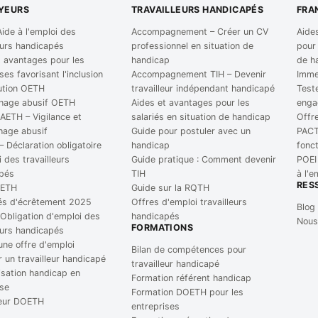
YEURS
TRAVAILLEURS HANDICAPÉS
FRA
ide à l'emploi des
Accompagnement – Créer un CV
Aides
eurs handicapés
professionnel en situation de
pour
t avantages pour les
handicap
de h
ses favorisant l'inclusion
Accompagnement TIH – Devenir
Immer
ution OETH
travailleur indépendant handicapé
Test
hage abusif OETH
Aides et avantages pour les
enga
 AETH – Vigilance et
salariés en situation de handicap
Offre
age abusif
Guide pour postuler avec un
PACTE
 Déclaration obligatoire
handicap
fonc
 des travailleurs
Guide pratique : Comment devenir
POEI 
pés
TIH
à l'e
RES
OETH
Guide sur la RQTH
és d'écrêtement 2025
Offres d'emploi travailleurs
Blog
Obligation d'emploi des
handicapés
Nous
FORMATIONS
eurs handicapés
une offre d'emploi
Bilan de compétences pour
 un travailleur handicapé
travailleur handicapé
isation handicap en
Formation référent handicap
ise
Formation DOETH pour les
teur DOETH
entreprises