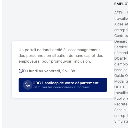
EMPLO
AETH : A
travaill
Aides e
entrepri
Contrib
Démarc
Service
Un portail national dédié à l'accompagnement
démarch
des personnes en situation de handicap et des
DOETH –
employeurs, pour promouvoir l'inclusion.
d'emploi
handica
Du lundi au vendredi, 9h–18h
Guide 
Modalit
CDG Handicap de votre département
›
OETH – 
Retrouvez les coordonnées et horaires
travaill
Publier 
Recruter
Sensibil
entrepr
Simula