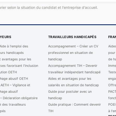
er selon la situation du candidat et l'entreprise d'accueil.
YEURS
TRAVAILLEURS HANDICAPÉS
FRA
Aide à l'emploi des
Accompagnement – Créer un CV
Aides
leurs handicapés
professionnel en situation de
pour
t avantages pour les
handicap
de h
ses favorisant l'inclusion
Accompagnement TIH – Devenir
Immer
ution OETH
travailleur indépendant handicapé
Test
hage abusif OETH
Aides et avantages pour les
enga
 AETH – Vigilance et
salariés en situation de handicap
Offre
hage abusif
Guide pour postuler avec un
PACTE
 Déclaration obligatoire
handicap
fonc
i des travailleurs
Guide pratique : Comment devenir
POEI 
apés
TIH
à l'e