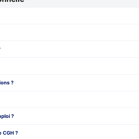
?
ions ?
ploi ?
e CGH ?