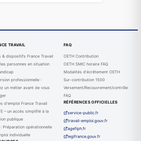
NCE TRAVAIL
FAQ
 & dispositifs France Travail
OETH Contribution
 les personnes en situation
OETH SMIC horaire FAQ
andicap
Modalités d'écrêtement OETH
sion professionnelle :
Sur-contribution 1500
ez un métier avant de vous
Versement/Recouvrement/contrôle
ger
FAQ
RÉFÉRENCES OFFICIELLES
s d'emploi France Travail
 – un accès simplifié à la
service-public.fr
tion publique
travail-emploi.gouv.fr
: Préparation opérationnelle
agefiph.fr
mploi individuelle
legifrance.gouv.fr